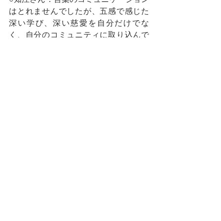
はとれませんでしたが、五感で感じた
深い学び、深い慈愛を自分だけでな
く、自分のコミュニティに取り込んで
伝えていきたいと考え中です。
○めぐみさん：村の皆さんがすごい自然
体で受け入れてくださったと感じまし
た。優しさ以上のものが自分の中に入
って来ました。言葉に表すと難しいで
すが、村の皆さんのように素直でいら
れる自分でありたいと思いました。
○香代子さん：昨日、田んぼに落ちて落
ち込んでいたのですが、トトちゃんが
「やってあげなくちゃ」ではなく、心
から心配して汚れを吹き取ってくれま
した。その自然の所作が慈愛に満ちて
いて、この子がリーダーや村の方々の