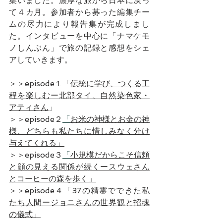
集いました。濃厚な旅から日本に戻っ
て４カ月。参加者から募った編集チー
ムの尽力により報告集が完成しまし
た。インタビューを中心に「ナマケモ
ノしんぶん」で旅の記録と感想をシェ
アしていきます。
＞＞episode１「
伝統に学び、つくる工
程を楽しむー北部タイ、自然染色家・
アティさん
」 
＞＞episode２
「
お米の神様とお金の神
様、どちらも私たちに惜しみなく分け
与えてくれる」
＞＞episode３
「
小規模だからこそ信頼
と顔の見える関係が続くースウェさん
とコーヒーの森を歩く」
＞＞episode４
「37の精霊でできた私
たち人間ージョニさんの世界観と招魂
の儀式」