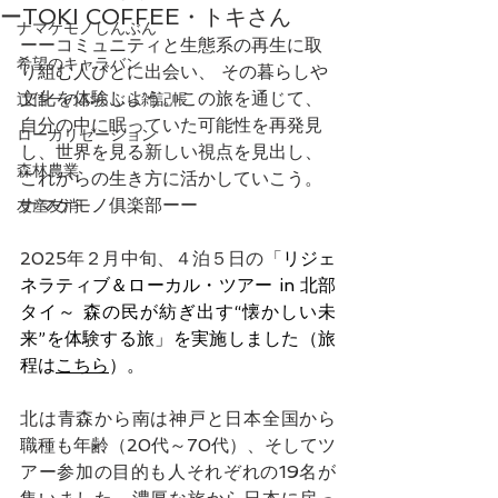
ーTOKI COFFEE・トキさん
ナマケモノしんぶん
ーーコミュニティと生態系の再生に取
希望のキャラバン
り組む人びとに出会い、 その暮らしや
文化を体験しよう。この旅を通じて、
辻信一のぶらぶら雑記帳
自分の中に眠っていた可能性を再発見
ローカリゼーション
し、世界を見る新しい視点を見出し、
森林農業
これからの生き方に活かしていこう。
ナマケモノ俱楽部ーー
友産友消
2025年２月中旬、４泊５日の「
リジェ
ネラティブ＆ローカル・ツアー in 北部
タイ～ 森の民が紡ぎ出す“懐かしい未
来”を体験する旅」を実施しました（旅
程は
こちら
）。
北は青森から南は神戸と日本全国から
職種も年齢（20代～70代）、そしてツ
アー参加の目的も人それぞれの19名が