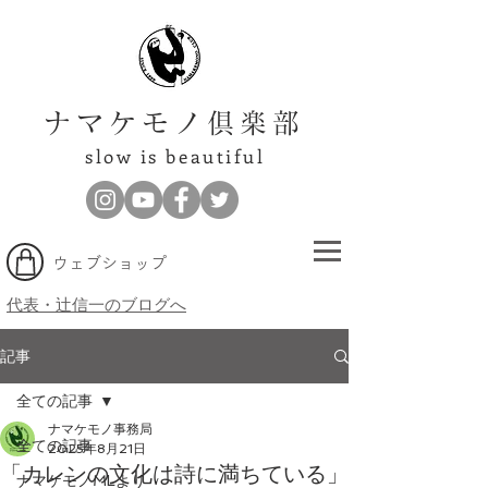
ナマケモノ倶楽部
slow is beautiful
​ウェブショップ
代表・辻信一のブログへ
記事
全ての記事
ナマケモノ事務局
全ての記事
2025年8月21日
「カレンの文化は詩に満ちている」
ナマケモノMLより