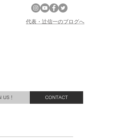
代表・辻信一のブログへ
N US！
CONTACT