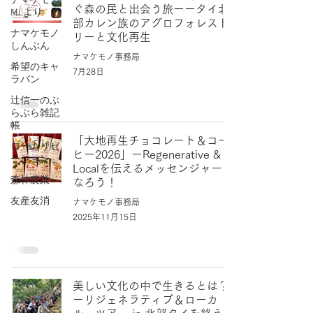
ナマケモノ
ぐ森の民と出会う旅ーータイ北
MLより
部カレン族のアグロフォレスト
ナマケモノ
リーと文化再生
しんぶん
ナマケモノ事務局
希望のキャ
7月28日
ラバン
辻信一のぶ
らぶら雑記
帳
「大地再生チョコレート＆コー
ローカリゼ
ヒー2026」ーRegenerative &
ーション
Localを伝えるメッセンジャーに
森林農業
なろう！
友産友消
ナマケモノ事務局
2025年11月15日
美しい文化の中で生きるとは？
ーリジェネラティブ＆ローカ