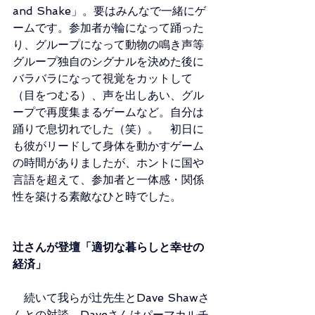
and Shake」。要はみんなで一緒にゲ
ームです。参加者が輪になって踊った
り、グループになって動物の鳴き声等
グループ独自のシグナルを決めた後に
バラバラになって視覚をカットして
（目をつむる）、声を出しあい、グル
ープで再度集まるゲームなど。自分は
踊りで息切れでした（笑）。　初日に
も彼がリードして身体を動かすゲーム
の時間がありましたが、ホントに国や
言語を超えて、参加者と一体感・関係
性を築ける素敵なひと時でした。
辻さんが登壇「適切な暮らしと幸せの
経済」
　続いて我らが辻先生とDave Shawさ
んとの対談。Daveさんはパーマカルチ