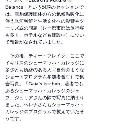
チ。続く「Ladakh’s Future in 
Balance」という対談のセッションで
は、雪豹保護団体の方の気候温暖化に
伴う氷河融解と生活文化への影響やツ
ーリズムの問題（レー都市部は旅行客
も多く、ホテルなども建設中）につい
て報告がなされていました。
　その後、ティー・ブレイク。ここで
イギリスのシューマッハ・カレッジに
多少とも所縁のある人（自分のような
ショートプログラム参加者含む）で集
合写真。「Gaia’s kitchen」著者でも
あるシューマッハ・カレッジのシェ
フ、ジュリアさんの隣で写真に納まり
ました。ヘレナさんもシューマッハ・
カレッジのプログラムで教えていたそ
うです。