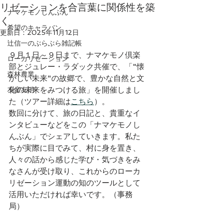
リゼーションを合言葉に関係性を築
ナマケモノしんぶん
く
希望のキャラバン
更新日：
2025年11月12日
辻信一のぶらぶら雑記帳
９月１日～９日まで、ナマケモノ倶楽
ローカリゼーション
部とジュレー・ラダック共催で、「"懐
森林農業
かしい未来"の故郷で、豊かな自然と文
化の未来をみつける旅」を開催しまし
友産友消
た（ツアー詳細は
こちら
）。
数回に分けて、旅の日記と、貴重なイ
ンタビューなどをこの「ナマケモノし
んぶん」でシェアしていきます。私た
ちが実際に目でみて、村に身を置き、
人々の話から感じた学び・気づきをみ
なさんが受け取り、これからのローカ
リゼーション運動の知のツールとして
活用いただければ幸いです。（事務
局）