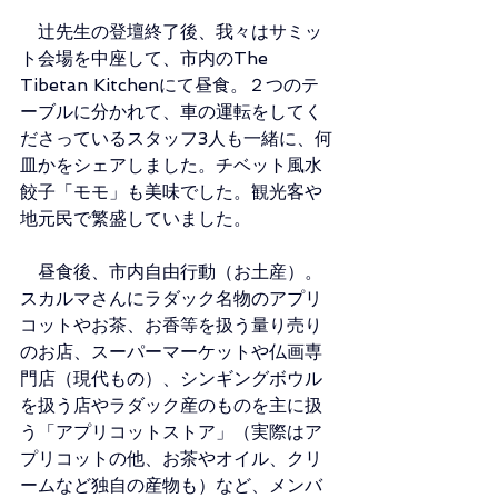
　辻先生の登壇終了後、我々はサミッ
ト会場を中座して、市内のThe 
Tibetan Kitchenにて昼食。２つのテ
ーブルに分かれて、
車の運転をしてく
ださっているスタッフ3人も一緒に、
何
皿かをシェアしました。チベット風水
餃子「モモ」も美味でした。観光客や
地元民で繁盛していました。
　昼食後、市内自由行動（お土産）。
スカルマさんにラダック名物のアプリ
コットやお茶、お香等を扱う量り売り
のお店、スーパーマーケットや仏画専
門店（現代もの）、シンギングボウル
を扱う店やラダック産のものを主に扱
う「アプリコットストア」（実際はア
プリコットの他、お茶やオイル、クリ
ームなど独自の産物も）など、メンバ