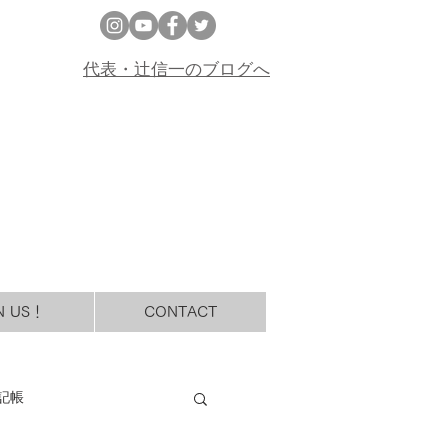
代表・辻信一のブログへ
N US！
CONTACT
記帳