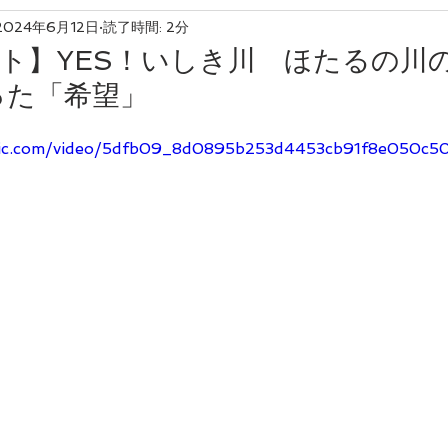
2024年6月12日
読了時間: 2分
友産友消
ート】YES！いしき川 ほたるの川
った「希望」
tatic.com/video/5dfb09_8d0895b253d4453cb91f8e050c