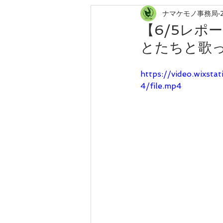
ナマケモノ事務局
ローカリゼーション
森林農業
【6/5レポ
とたちと歌
https://video.wixs
4/file.mp4