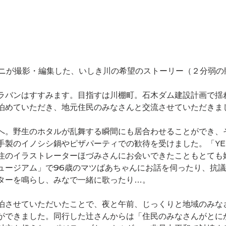
ニが撮影・編集した、いしき川の希望のストーリー（２分弱の
ラバンはすすみます。目指すは川棚町。石木ダム建設計画で揺
泊めていただき、地元住民のみなさんと交流させていただきま
へ。野生のホタルが乱舞する瞬間にも居合わせることができ、
手製のイノシシ鍋やピザパーティでの歓待を受けました。「YE
住のイラストレーターほづみさんにお会いできたこともとても
ュージアム」で96歳のマツばあちゃんにお話を伺ったり、抗
ターを鳴らし、みなで一緒に歌ったり…。
泊させていただいたことで、夜と午前、じっくりと地域のみな
ができました。同行した辻さんからは「住民のみなさんがとに