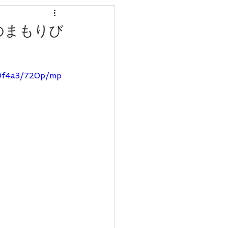
のまもりび
50f4a3/720p/mp