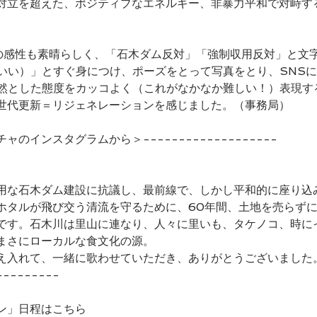
対立を超えた、ポジティブなエネルギー、非暴力平和で対峙す
。
の感性も素晴らしく、「石木ダム反対」「強制収用反対」と文
っこいい）」とすぐ身につけ、ポーズをとって写真をとり、SNS
毅然とした態度をカッコよく（これがなかなか難しい！）表現す
世代更新＝リジェネレーションを感じました。（事務局）
チャのインスタグラムから＞-------------------
用な石木ダム建設に抗議し、最前線で、しかし平和的に座り込
ホタルが飛び交う清流を守るために、60年間、土地を売らず
です。石木川は里山に連なり、人々に里いも、タケノコ、時に
まさにローカルな食文化の源。
え入れて、一緒に歌わせていただき、ありがとうございました
---------
ン」日程はこちら