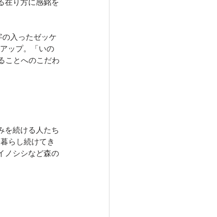
る在り方に感銘を
字の入ったゼッケ
にアップ。「いの
ることへのこだわ
みを続ける人たち
に暮らし続けてき
イノシシなど森の
。