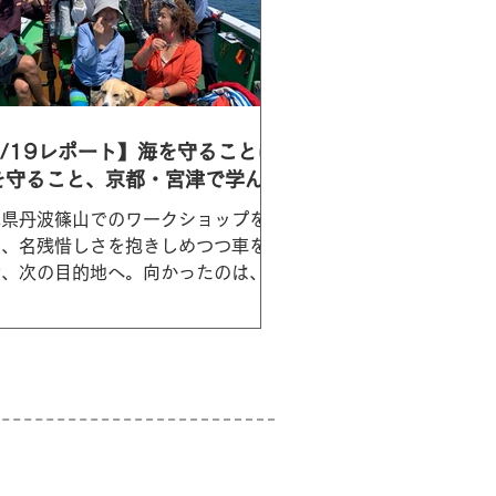
6/19レポート】海を守ることは
を守ること、京都・宮津で学んだ
ねと魚
庫県丹波篠山でのワークショップを終
て、名残惜しさを抱きしめつつ車を走
せ、次の目的地へ。向かったのは、京
府宮津市、天橋立を有する日本海側の
す。 迎えてくださったのはヤポネ
、よっこら諸島などを運営する方舟共
国のこさんとガンディーさん。お二人
船を所有し、ゲスト...