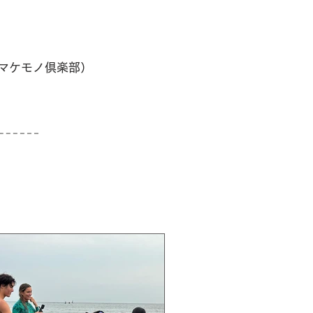
。
、ナマケモノ倶楽部）