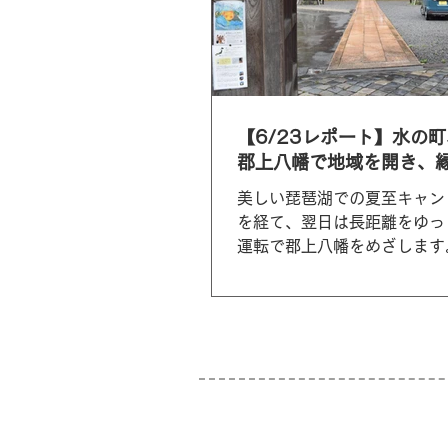
【6/23レポート】水の
郡上八幡で地域を開き、
美しい琵琶湖での夏至キャン
を経て、翌日は長距離をゆっ
運転で郡上八幡をめざします
が全国的に有名な郡上八幡。
でに踊りの講習会が近くの公
れていました。 糸カフェ店
果さんの手作りごはんと、ナ
楽部創設時からのメンバ...