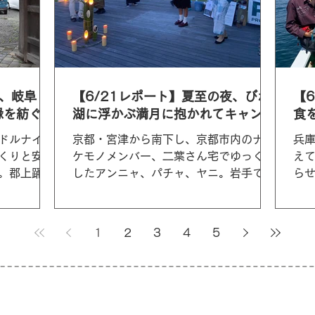
町、岐阜・
【6/21レポート】夏至の夜、びわ
【
縁を紡ぐ
湖に浮かぶ満月に抱かれてキャンド
食
ルナイトライブ
た
ドルナイト
京都・宮津から南下し、京都市内のナマ
兵
くりと安全
ケモノメンバー、二葉さん宅でゆっくり
え
。郡上踊り
したアンニャ、パチャ、ヤニ。岩手での
ら
この日もす
一足早いキャンドルナイトトークを終
都
民館で開か
え、キャラバンに再合流した辻さんと共
町で
主・上村彩
に、6月21日は、滋賀県大津市の成安造
島
1
2
3
4
5
マケモノ倶
形大学コミュニティスペース「結」での
和
トーク＆ライブ、そして...
は釣