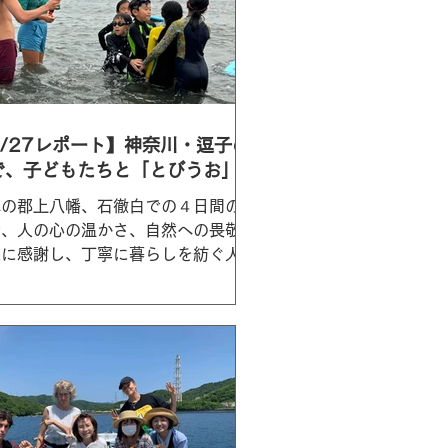
6/27レポート】神奈川・逗子の
で、子どもたちと「とびうお」に
って遊ぶ！
阜の郡上八幡、石徹白での４日間の滞
で、人の心の温かさ、自然への畏敬と
恵に感謝し、丁寧に暮らしを紡ぐ人々
営みに心を打たれながら、浜松へ。プ
イベートな時間を過ごしたあと、6月
日、大好きな友人で環境アクティビ
ト、小野寺愛さんが待つ神奈川・逗子
..