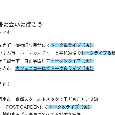
号に会いに行こう
トです。
県御宿町 御宿町公民館にて
トーク＆ライブ
（★）
県いすみ市 パーマカルチャーと平和道場で
トークライブ＆
東久留米市 自由学園にて
トーク＆ライブ（★）
国分寺市
カフェスローにてトーク＆ライブ（★）
ます！
県阿南市
自然スクールトエック
で子どもたちと交流
ST GARDENにて
トーク＆ライブ（★）
町
神山まるごと高専
にてゲスト授業を実施