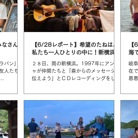
みなさん、
【6/28レポート】希望のたねは、
【
私たち一人ひとりの中に！新横浜で
海
集大成のトーク＆ライブ
な
ラバン」を
２８日、雨の新横浜。1997年にアンニ
岐
友人たち、
ャが仲間たちと「森からのメッセージを
在
伝えよう」とＣＤレコーディングをした
恩
。 皆さ
場所、スペース・オルタで、「希望のキ
の
ラバン」に
ャラバン」集大成のトーク＆ライブが開
ラ
力くださ
催されました。ここは生活クラブ神奈川
27
。5月21日
が「平和で健康な生活と豊かな文化を手
ス
ヤ...
にしたい」と希望して...
へ。.