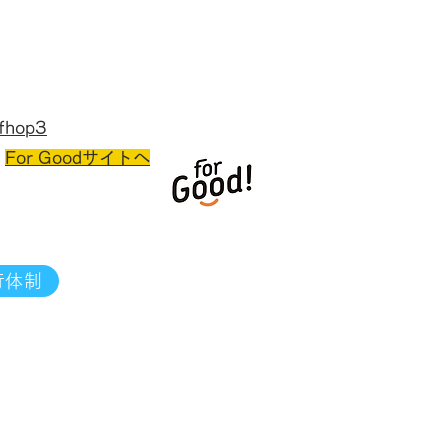
fhop3
！
For Goodサイトへ
行体制