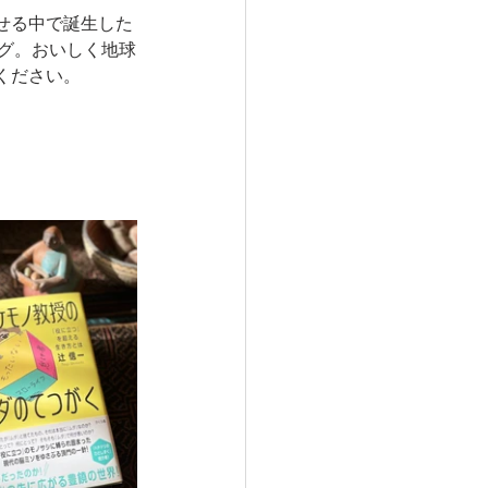
せる中で誕生した
ング。おいしく地球
ください。