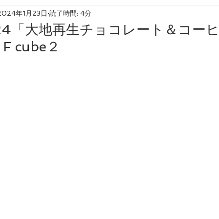
2024年1月23日
読了時間: 4分
友産友消
24「大地再生チョコレート＆コーヒー
 cube２