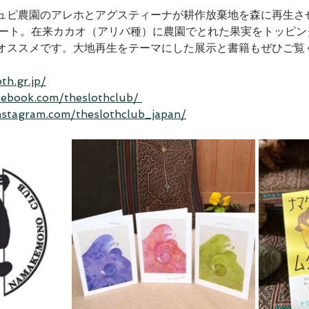
ュピ農園のアレホとアグスティーナが耕作放棄地を森に再生さ
rチョコレート。在来カカオ（アリバ種）に農園でとれた果実をトッピ
オススメです。大地再生をテーマにした展示と書籍もぜひご覧
th.gr.jp/
cebook.com/theslothclub/ 
nstagram.com/theslothclub_japan/