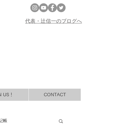
代表・辻信一のブログへ
N US！
CONTACT
記帳