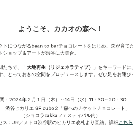
ようこそ、カカオの森へ！
トにつながるbean to barチョコレートをはじめ、森が育
トショップ＆アートが渋谷に大集合。
間たちで、
「大地再生（リジェネラティブ）」
をキーワードに
す、とっておきの空間をプロデュースします。ぜひ足をお運び
間：2024年２月１日（木）～14日（水）11：30～20：30
場：
渋谷ヒカリエ 8F cube２「森へのチケットチョコレート」
（ショコラzakkaフェスティバル内）
セス：JR／メトロ渋谷駅のヒカリエ改札より直結。詳細
こちら