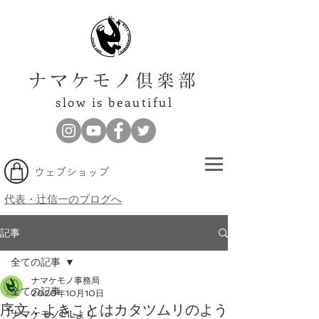
ナマケモノ倶楽部
slow is beautiful
​ウェブショップ
代表・辻信一のブログへ
記事
全ての記事
ナマケモノ事務局
全ての記事
2020年10月10日
序文：よきことはカタツムリのよう
ナマケモノMLより