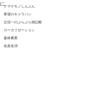
に
ナマケモノしんぶん
希望のキャラバン
辻信一のぶらぶら雑記帳
ローカリゼーション
森林農業
友産友消