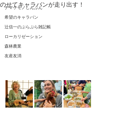
のせてキャラバンが走り出す！
ナマケモノしんぶん
希望のキャラバン
辻信一のぶらぶら雑記帳
ローカリゼーション
森林農業
友産友消