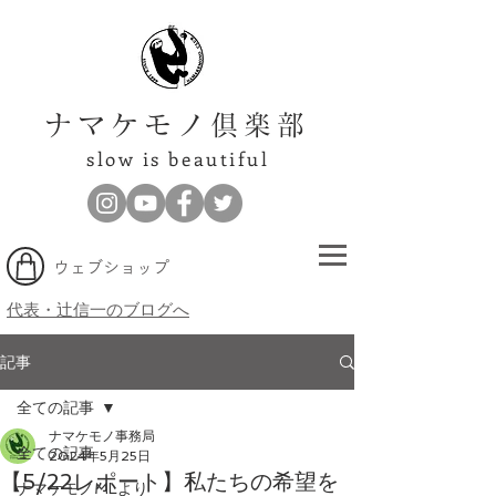
ナマケモノ倶楽部
slow is beautiful
​ウェブショップ
代表・辻信一のブログへ
記事
全ての記事
ナマケモノ事務局
全ての記事
2024年5月25日
【5/22レポート】私たちの希望を
ナマケモノMLより