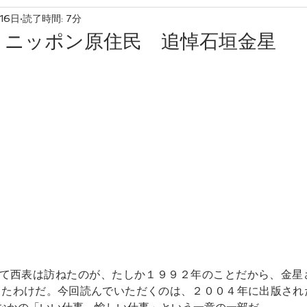
16日
読了時間: 7分
友産友消
、ニッポン原住民 追悼石垣金星 
て西表は訪ねたのが、たしか１９９２年のことだから、金星
ったわけだ。今回読んでいただくのは、２００４年に出版され