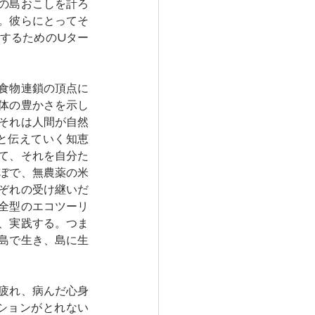
の島おこしを計ろ
。彼らにとってそ
するためのUター
食物連鎖の頂点に
体の豊かさを示し
それは人間が自然
と伝えていく知恵
て、それを自分た
ぼで、無農薬の米
ぞれの受け継いだ
全型のエコツーリ
、実践する。つま
島で生き、島に生
疲れ、病んだ心身
ションがとれない