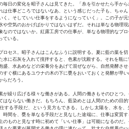
の毎日の変化を昭子さんは見てきた。「糸を引かせたら手から
れは仕事どころではないなあ、という感じだった子も、ちゃん
いく。そしていい仕事をするようになっていく」。この子が元
水や空気のおかげばかりではないはずだ。それは単なる物理現
象なのではないか。紅露工房での仕事が、単なる物理的なプロ
っている。
プロセス。昭子さんはこんなふうに説明する。夏に藍の葉を切
た水に石灰を入れて撹拌すると、色素が沈殿する。それを瓶に
泡盛、水あめなどの栄養分をあげて混ぜながら、自然発酵させ
のすぐ横にあるユウナの木の下に甕をおいておくと発酵が早い
からだろう。
素が繰り広げる様々な働きがある。人間の働きもそのひとつ。
てはならない働きだ。もちろん、藍染めとは人間のための目的
仕する手段だ、という見方もできる。しかし太陽を、水を、
、時間を、甕を単なる手段だと見なした途端に、仕事は変質す
上のものと見なす時に初めて「いい仕事」は可能になるのだ。
様々な要素が展開する働きの環に連なって、壮大な自然界のハ