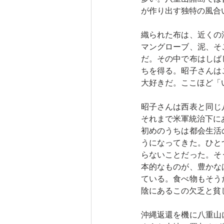
が作り出す独特の風合
織られた布は、近くの
マングローブ、泥、そ
だ。その中で布はしば
ちを得る。昭子さんは
大好きだ。ここほど「
昭子さんは西表と同じ
それまで米軍統治下に
初めのうちは都会生活
うになってきた。ひと
らないことだった。そ
本的なものが、豊かな
ている。食べ物もそう
陰にあるこの欠乏と貧
沖縄返還を機に八重山