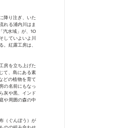
林に降り注ぎ、いた
流れる浦内川はま
「汽水域」が、10
そしていよいよ川
る。紅露工房は、
工房を立ち上げた
通じて、島にある素
などの植物を育て
房の名前にもなっ
ら灰や黒、インド
庭や周囲の森の中
布（ぐんぼう）が
ものの組み合わせ