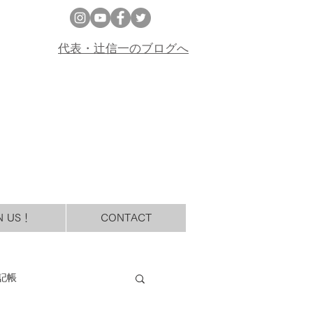
代表・辻信一のブログへ
N US！
CONTACT
記帳