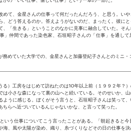
なかの「いい仕事、愉しい仕事」という一章の一部だ。
改めて、金星さんの仕事って何だったんだろう、と思う。いや
ら、どう答えるのか。答えようがないのだ、まったく。彼にと
て、「生きる」ということのなかに見事に融合していた。そん
事」仲間であった染色家、石垣昭子さんの「仕事」を通して
が務めていた大学での、金星さんと加藤登紀子さんとのミニ・
うる）工房をはじめて訪ねたのは10年以上前（１９９２年？
では小さな森になって裏の山へと続いている。そのせいか、山
るように感じる。ぼくがそう言うと、石垣昭子さんは笑って、
あちらへ近づいているんじゃないかな、と言って笑った。
という仕事についてこう言ったことがある。「朝起きると今
や海、風や太陽が染め、織り、糸づくりなどその日の仕事を決