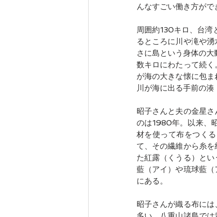
んなすごい働き方がで
周囲約130キロ、台
るところに川や滝や湧
さに島という身体の大
数キロにわたって続く
が海の大きな懐に包ま
川が海に出る手前の湊
昭子さんと夫の金星さ
のは1980年。以来
材を使って布をつくる
て、その繊維から糸を
た紅露（くうる）とい
藍（アイ）や琉球藍（
にある。
昭子さんが織る布には
多い。八重山諸島では