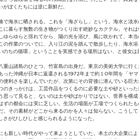
いがぼくたちには逆に新鮮だ。
湊で海水に晒される。これを「海ざらし」という。海水と淡水
こに暮らす無数の生き物がつくり出す絶妙なカクテル。それは
しゆらゆらと揺れてから、陽の光を浴び、風に吹かれて、本当
この作業のついでに、入り江の泥を踏んで散歩したり、海水浴
いのちの循環」ということを実感できる場所はない、と彼女は
八重山諸島のひとつ、竹富島の出身だ。東京の美術大学に行く
あった沖縄が日本に返還される1972年まで約１0年間を「ヤ
の便利さを楽しんでいたが、次第にその背後に潜んでいる巨大
つのきっかけは、工芸作品をつくるのに必要な土や砂といった
う思って見ると、ないのは土や砂ばかりではない。世界を構成
はずの都会には実に乏しい。生活の場面が工場でつくられたも
だ。その素材がどこから来るのかを人々は知らない。こうして
しさがひしひしと感じられるようになった。
にも新しい時代がやって来ようとしていた。本土の大企業によ