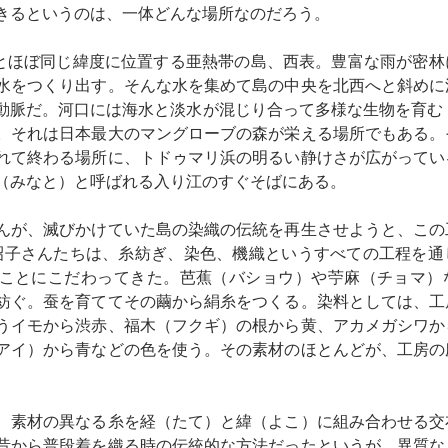
きるというのは、一体どんな場所なのだろう。
湾とほぼ同じ緯度に位置する亜熱帯の島、西表。豊富な雨が密
水をつくり出す。そんな水を集めて島の中央を北西へと斜めに
動脈だ。河口には海水と淡水が混じり合って多様な生物を育む
。それは日本最大のマングローブの森が栄える場所でもある。
れて終わる場所に、トドゥマリ浜の明るい静けさが広がってい
（みなと）と呼ばれる入り江のすぐそばにある。
んが、滅びかけていた島の染織の伝統を再生させようと、この
、昭子さんたちは、糸紡ぎ、染色、機織というすべての工程を
ことにこだわってきた。芭蕉（バショウ）や苧麻（チョマ）
紡ぐ。蚕を育ててその繭から絹糸をつくる。染料としては、工
うイモから渋赤、福木（フクギ）の根から黄、アカメガシワか
アイ）から青などの色を使う。その素材のほとんどが、工房の
、素材の異なる糸を経（たて）と緯（よこ）に組み合わせる交
昔から普段着を織る時の伝統的な方法だったというが、異質な