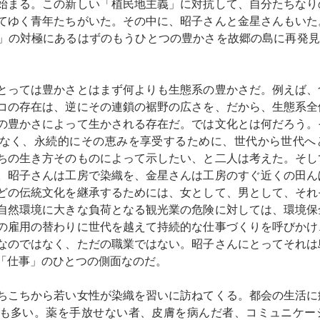
始まる。この新しい「植民地主義」に対抗して、自分たちなり
てゆく青年たちがいた。その中に、昭子さんと金星さんもいた
」の対極にあるはずのもうひとつの豊かさを故郷の島に再発見
とっては豊かさとはまず何よりも生態系の豊かさだ。例えば、
コの存在は、逆にその連鎖の裾野の広さを、だから、生態系全
の豊かさによって生かされる存在だ。では文化とは何だろう。
なく、永続的にその恵みを享受するために、世代から世代へ
ちの生き方そのものによって示したい、と二人は考えた。そし
。昭子さんは工房で染織を、金星さんは工房のすぐ近くの田ん
どの伝統文化を継承するためには、女として、男として、それ
自然環境に大きな負荷となる観光業の危険に対しては、環境保
の雇用の替わりに世代を越えて持続的な仕事づくりを呼びかけ
なのではなく、ただの職業ではない。昭子さんにとってそれは
「仕事」のひとつの側面なのだ。
ちこちから若い女性が染織を習いに訪ねてくる。都会の生活に
も多い。薬を手放せない者、皮膚を病んだ者、コミュニケー