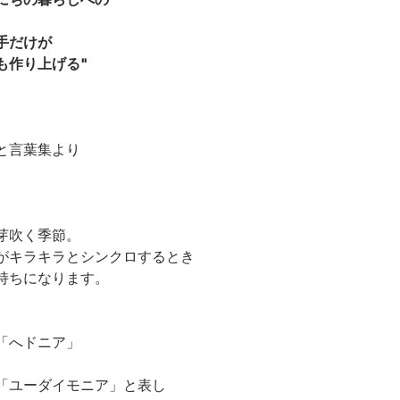
手だけが
も作り上げる"
と言葉集より
。
芽吹く季節。
がキラキラとシンクロするとき
持ちになります。
「へドニア」
「ユーダイモニア」と表し