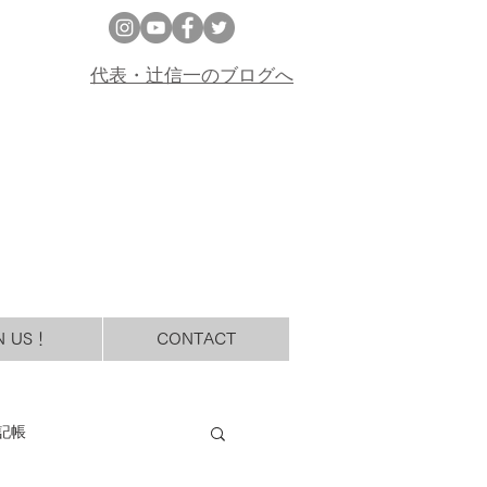
代表・辻信一のブログへ
N US！
CONTACT
記帳