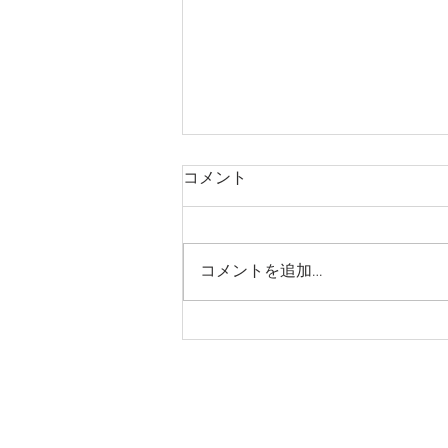
コメント
コメントを追加…
2026年11月、リジェネラテ
ィブ＆ローカル・ツアー ～希
望を紡ぐ森の民と出会う旅ー
ータイ北部カレン族のアグロ
フォレストリーと文化再生