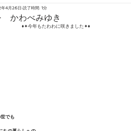
2年4月26日
読了時間: 1分
友産友消
を かわべみゆき
　　　　　♦✦今年もたわわに咲きました✦♦
の世でも
にちの暮らしへの