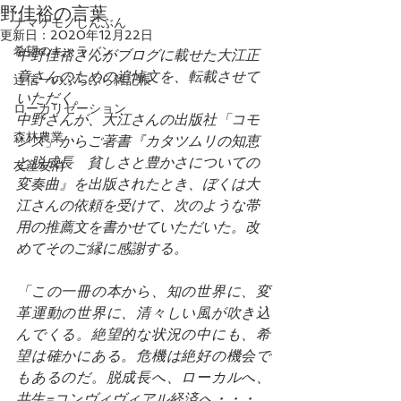
野佳裕の言葉
ナマケモノしんぶん
更新日：
2020年12月22日
希望のキャラバン
中野佳裕さんがブログに載せた大江正
章さんのための追悼文を、転載させて
辻信一のぶらぶら雑記帳
いただく。
ローカリゼーション
中野さんが、大江さんの出版社「コモ
森林農業
ンズ」からご著書『カタツムリの知恵
と脱成長　貧しさと豊かさについての
友産友消
変奏曲』を出版されたとき、ぼくは大
江さんの依頼を受けて、次のような帯
用の推薦文を書かせていただいた。改
めてそのご縁に感謝する。
「この一冊の本から、知の世界に、変
革運動の世界に、清々しい風が吹き込
んでくる。絶望的な状況の中にも、希
望は確かにある。危機は絶好の機会で
もあるのだ。脱成長へ、ローカルへ、
共生=コンヴィヴィアル経済へ・・・。