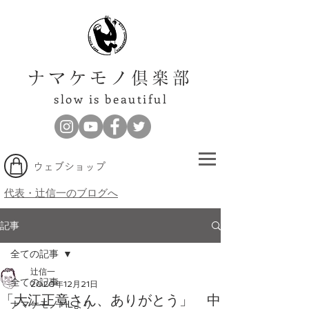
ナマケモノ倶楽部
slow is beautiful
​ウェブショップ
代表・辻信一のブログへ
記事
全ての記事
辻信一
全ての記事
2020年12月21日
「大江正章さん、ありがとう」 中
ナマケモノMLより