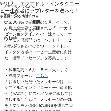
守り人」エクアドル・インタグコー
ナマケモノしんぶん
ヒー生産者にラブレターを送ろう！
希望のキャラバン
更新日：
2021年5月17日
フェアトレード月間
の５月、そして、
辻信一のぶらぶら雑記帳
６月に全世界で展開される
「ローカリ
ローカリゼーション
ゼーションデイ」
への一連として、ナ
森林農業
マケモノ倶楽部では、ハチドリコーヒ
ーのふるさとのひとつ、エクアドル・
友産友消
インタグ地域のコーヒー生産者に向け
た「連帯メッセージ」を募集します！
・募集期間：６月１５日（火）まで
・投稿フォーム：
こちら
＊お送りいただいたメッセージは、エ
クアドルのインタグコーヒー生産者協
会（AACRI）にスペイン語に訳してお
渡しするとともに、メッセージの一部
をナマケモノ倶楽部のSNSを通じて日