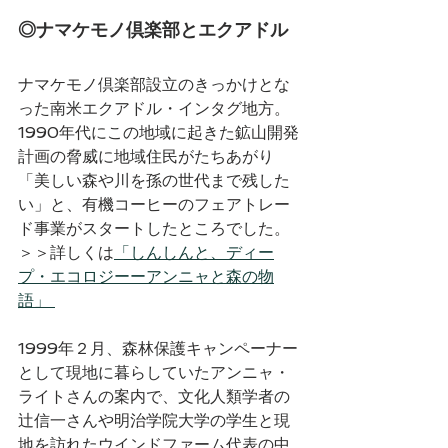
◎ナマケモノ倶楽部とエクアドル
ナマケモノ倶楽部設立のきっかけとな
った南米エクアドル・インタグ地方。
1990年代にこの地域に起きた鉱山開発
計画の脅威に地域住民がたちあがり
「美しい森や川を孫の世代まで残した
い」と、有機コーヒーのフェアトレー
ド事業がスタートしたところでした。
＞＞詳しくは
「しんしんと、ディー
プ・エコロジーーアンニャと森の物
語」 
1999年２月、森林保護キャンペーナー
として現地に暮らしていたアンニャ・
ライトさんの案内で、文化人類学者の
辻信一さんや明治学院大学の学生と現
地を訪れたウインドファーム代表の中