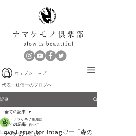
ナマケモノ倶楽部
slow is beautiful
​ウェブショップ
代表・辻信一のブログへ
記事
全ての記事
ナマケモノ事務局
全ての記事
2021年5月12日
Love Letter for Intag♡ー「森の
ナマケモノMLより