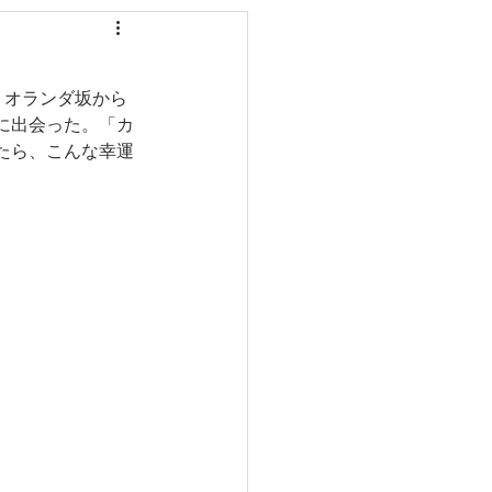
、オランダ坂から
に出会った。「カ
たら、こんな幸運