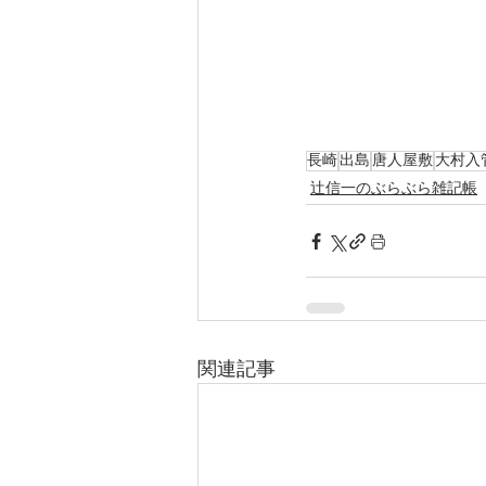
長崎
出島
唐人屋敷
大村入
辻信一のぶらぶら雑記帳
関連記事