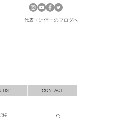
代表・辻信一のブログへ
N US！
CONTACT
記帳