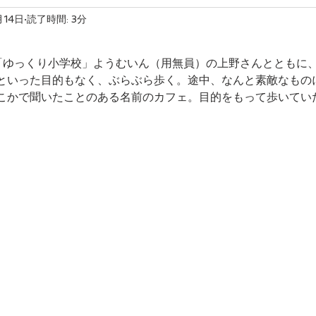
月14日
読了時間: 3分
友産友消
「ゆっくり小学校」ようむいん（用無員）の上野さんとともに
といった目的もなく、ぶらぶら歩く。途中、なんと素敵なもの
こかで聞いたことのある名前のカフェ。目的をもって歩いてい
。