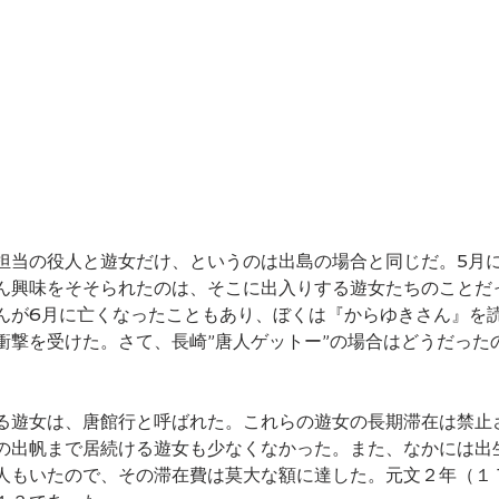
担当の役人と遊女だけ、というのは出島の場合と同じだ。5月
ん興味をそそられたのは、そこに出入りする遊女たちのことだ
んが6月に亡くなったこともあり、ぼくは『からゆきさん』を
衝撃を受けた。さて、長崎”唐人ゲットー”の場合はどうだった
。
る遊女は、唐館行と呼ばれた。これらの遊女の長期滞在は禁止
の出帆まで居続ける遊女も少なくなかった。また、なかには出
人もいたので、その滞在費は莫大な額に達した。元文２年（１