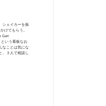
、シェイカーを振
をかけてもらう。
et 
、という看板なお
んなことは気にな
と、３人で相談し