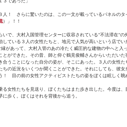
１３であった」
３人！　さらに驚いたのは、この一文が載っているパネルのタ
流
）」！！　
らいで、大村入国管理センターに収容されている”不法滞在”の
動している３人の女性たちと、地元で人気が高いという店でい
ご縁があって、大村入管のあの冷たく威圧的な建物の中へと入
ことができた。その昔、師と仰ぐ鶴見俊輔さんからいただいた
き合うことになった自分の姿が、そこにあった。３人の女性た
たちの近況をいくつか聞くことができた。それにしても、彼女
う！　目の前の女性アクティビストたちの姿をぼくは眩しく眺
乗る女性たちを見送り、ぼくたちはまた歩き出した。今度は、
早に歩く。ぼくはそれを背後から追う。