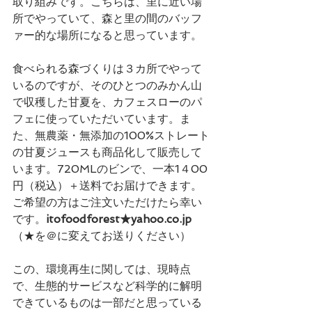
取り組みです。こちらは、里に近い場
所でやっていて、森と里の間のバッフ
ァー的な場所になると思っています。
食べられる森づくりは３カ所でやって
いるのですが、そのひとつのみかん山
で収穫した甘夏を、カフェスローのパ
フェに使っていただいています。ま
た、無農薬・無添加の100%ストレート
の甘夏ジュースも商品化して販売して
います。720MLのビンで、一本1４00
円（税込）＋送料でお届けできます。
ご希望の方はご注文いただけたら幸い
です。
itofoodforest★yahoo.co.jp　
（★を＠に変えてお送りください）
この、環境再生に関しては、現時点
で、生態的サービスなど科学的に解明
できているものは一部だと思っている