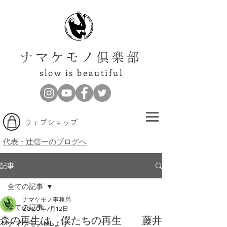
ナマケモノ倶楽部
slow is beautiful
​ウェブショップ
代表・辻信一のブログへ
記事
全ての記事
ナマケモノ事務局
全ての記事
2020年7月12日
森の再生は、僕たちの再生 藤井
ナマケモノMLより