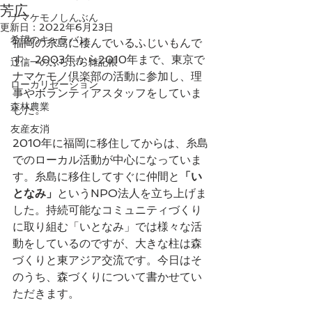
芳広
ナマケモノしんぶん
更新日：
2022年6月23日
希望のキャラバン
福岡の糸島に棲んでいるふじいもんで
す。2003年から2010年まで、東京で
辻信一のぶらぶら雑記帳
ナマケモノ倶楽部の活動に参加し、理
ローカリゼーション
事やボランティアスタッフをしていま
森林農業
した。
友産友消
2010年に福岡に移住してからは、糸島
でのローカル活動が中心になっていま
す。糸島に移住してすぐに仲間と
「い
となみ」
というNPO法人を立ち上げま
した。持続可能なコミュニティづくり
に取り組む「いとなみ」では様々な活
動をしているのですが、大きな柱は森
づくりと東アジア交流です。今日はそ
のうち、森づくりについて書かせてい
ただきます。