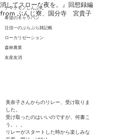
消してスローな夜を。』回想録編
ナマケモノしんぶん
from ぶんじ寮、国分寺 宮貴子
希望のキャラバン
辻信一のぶらぶら雑記帳
ローカリゼーション
森林農業
友産友消
美奈子さんからのリレー、受け取りま
した。
受け取ったのはいいのですが、何書こ
う。。。
リレーがスタートした時から楽しみな