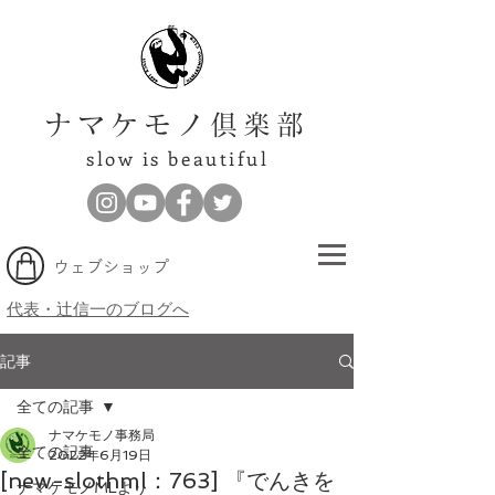
ナマケモノ倶楽部
slow is beautiful
​ウェブショップ
代表・辻信一のブログへ
記事
全ての記事
ナマケモノ事務局
全ての記事
2022年6月19日
[new-slothml：763] 『でんきを
ナマケモノMLより