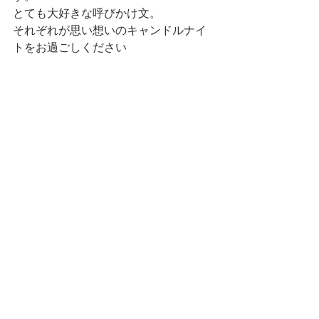
とても大好きな呼びかけ文。
それぞれが思い想いのキャンドルナイ
トをお過ごしください
=========================
=
私たちは100万人のキャンドルナイト
を呼びかけます。
夏至・冬至、夜8時から10時の2時間、
みんなでいっせいにでんきを消しまし
ょう。
ロウソクのひかりで子どもに絵本を読
んであげるのもいいでしょう。
しずかに恋人と食事をするのもいいで
しょう。
ある人は省エネを、ある人は平和を、
ある人は世界のいろいろな場所で生き
る人びとのことを思いながら。
プラグを抜くことは新たな世界の窓を