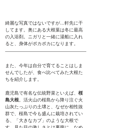
綺麗な写真ではないですが…軒先に干
してます。奥にある大根葉は冬に最高
の入浴剤。ニガリと一緒に湯船に入れ
ると、身体がポカポカになります。
また、今年は自分で育てることはしま
せんでしたが、食べ比べてみた大根た
ちを紹介します。
鹿児島で有名な伝統野菜といえば、
桜
島大根
。活火山の桜島から降り注ぐ火
山灰たっぷりの土壌と、なぜか相性抜
群で、桜島で今も盛んに栽培されてい
る、「大きなカブ」のような大根で
す。見た目の激しさとは裏腹に、なめ