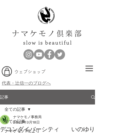
ナマケモノ倶楽部
slow is beautiful
​ウェブショップ
代表・辻信一のブログへ
記事
全ての記事
ナマケモノ事務局
全ての記事
2022年3月18日
デコンダイバーシティ いのゆり
ナマケモノMLより