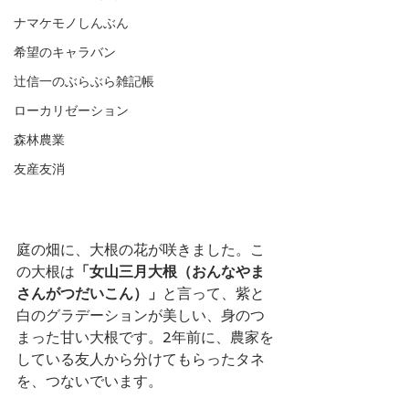
ナマケモノしんぶん
希望のキャラバン
辻信一のぶらぶら雑記帳
ローカリゼーション
森林農業
友産友消
庭の畑に、大根の花が咲きました。こ
の大根は
「女山三月大根（おんなやま
さんがつだいこん）」
と言って、紫と
白のグラデーションが美しい、身のつ
まった甘い大根です。2年前に、農家を
している友人から分けてもらったタネ
を、つないでいます。