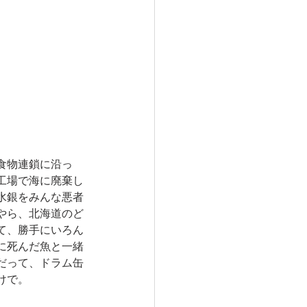
食物連鎖に沿っ
工場で海に廃棄し
水銀をみんな悪者
やら、北海道のど
て、勝手にいろん
に死んだ魚と一緒
だって、ドラム缶
けで。