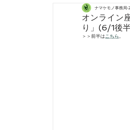
ナマケモノ事務局
ローカリゼーション
森林農業
オンライン
り」(6/1後
＞＞前半は
こちら
。