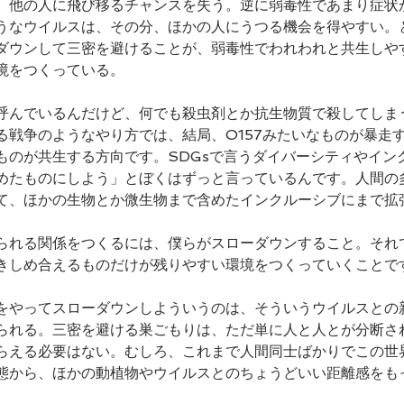
、他の人に飛び移るチャンスを失う。逆に弱毒性であまり症状
うなウイルスは、その分、ほかの人にうつる機会を得やすい。
ダウンして三密を避けることが、弱毒性でわれわれと共生しや
境をつくっている。
呼んでいるんだけど、何でも殺虫剤とか抗生物質で殺してしま
る戦争のようなやり方では、結局、O157みたいなものが暴走
ものが共生する方向です。SDGsで言うダイバーシティやイン
めたものにしよう」とぼくはずっと言っているんです。人間の
て、ほかの生物とか微生物まで含めたインクルーシブにまで拡
られる関係をつくるには、僕らがスローダウンすること。それ
きしめ合えるものだけが残りやすい環境をつくっていくことで
をやってスローダウンしよういうのは、そういうウイルスとの
られる。三密を避ける巣ごもりは、ただ単に人と人とが分断さ
らえる必要はない。むしろ、これまで人間同士ばかりでこの世
態から、ほかの動植物やウイルスとのちょうどいい距離感をも