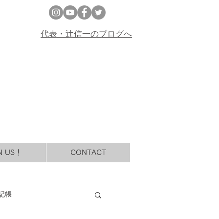
代表・辻信一のブログへ
N US！
CONTACT
記帳