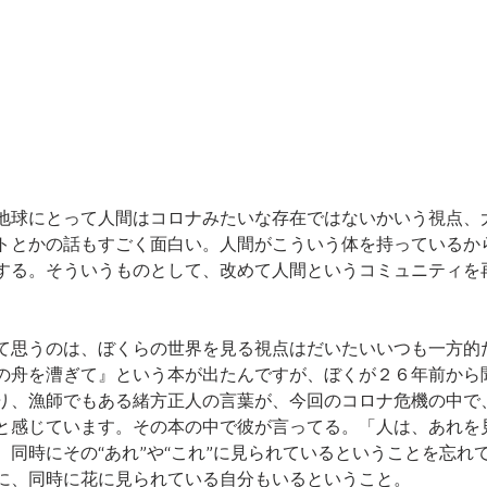
地球にとって人間はコロナみたいな存在ではないかいう視点、
ットとかの話もすごく面白い。人間がこういう体を持っているか
する。そういうものとして、改めて人間というコミュニティを
て思うのは、ぼくらの世界を見る視点はだいたいいつも一方的
の舟を漕ぎて』という本が出たんですが、ぼくが２６年前から
り、漁師でもある緒方正人の言葉が、今回のコロナ危機の中で
と感じています。その本の中で彼が言ってる。「人は、あれを
、同時にその“あれ”や“これ”に見られているということを忘れ
に、同時に花に見られている自分もいるということ。