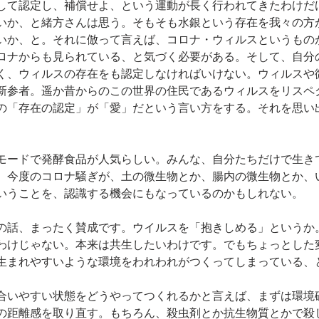
して認定し、補償せよ、という運動が長く行われてきたわけだ
いか、と緒方さんは思う。そもそも水銀という存在を我々の方
いか、と。それに倣って言えば、コロナ・ウィルスというもの
ロナからも見られている、と気づく必要がある。そして、自分
く、ウィルスの存在をも認定しなければいけない。ウィルスや
新参者。遥か昔からのこの世界の住民であるウィルスをリスペ
の「存在の認定」が「愛」だという言い方をする。それを思い
モードで発酵食品が人気らしい。みんな、自分たちだけで生き
。今度のコロナ騒ぎが、土の微生物とか、腸内の微生物とか、
いうことを、認識する機会にもなっているのかもしれない。
の話、まったく賛成です。ウイルスを「抱きしめる」というか
わけじゃない。本来は共生したいわけです。でもちょっとした
生まれやすいような環境をわれわれがつくってしまっている、
合いやすい状態をどうやってつくれるかと言えば、まずは環境
の距離感を取り直す。もちろん、殺虫剤とか抗生物質とかで殺