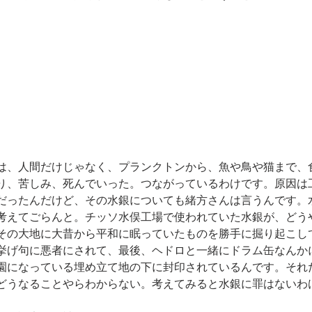
は、人間だけじゃなく、プランクトンから、魚や鳥や猫まで、
り、苦しみ、死んでいった。つながっているわけです。原因は
だったんだけど、その水銀についても緒方さんは言うんです。
考えてごらんと。チッソ水俣工場で使われていた水銀が、どう
その大地に大昔から平和に眠っていたものを勝手に掘り起こし
挙げ句に悪者にされて、最後、ヘドロと一緒にドラム缶なんか
園になっている埋め立て地の下に封印されているんです。それ
どうなることやらわからない。考えてみると水銀に罪はないわ