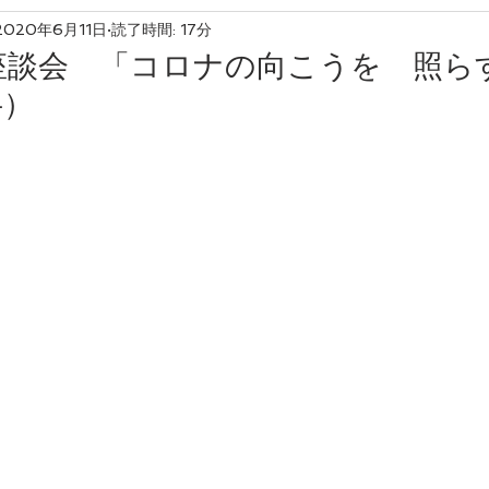
2020年6月11日
読了時間: 17分
友産友消
座談会 「コロナの向こうを 照ら
半）