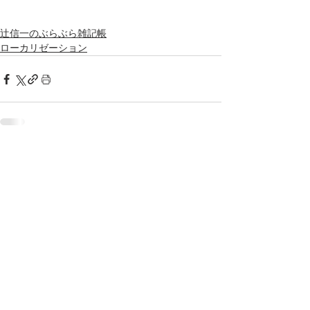
辻信一のぶらぶら雑記帳
ローカリゼーション
すべて表示
最新記事