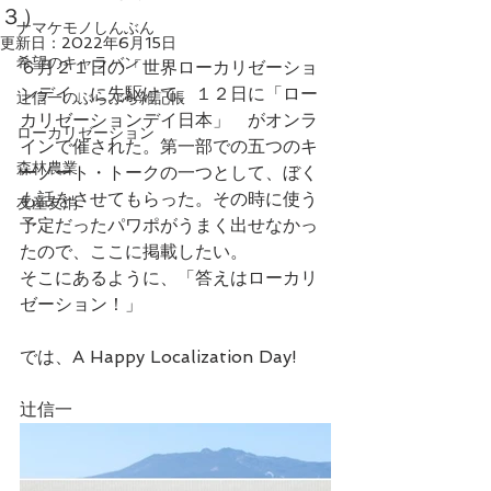
３）
ナマケモノしんぶん
更新日：
2022年6月15日
希望のキャラバン
６月２１日の「世界ローカリゼーショ
ンデイ」に先駆けて、１２日に「ロー
辻信一のぶらぶら雑記帳
カリゼーションデイ日本」　がオンラ
ローカリゼーション
インで催された。第一部での五つのキ
森林農業
ーノート・トークの一つとして、ぼく
も話をさせてもらった。その時に使う
友産友消
予定だったパワポがうまく出せなかっ
たので、ここに掲載したい。
そこにあるように、「答えはローカリ
ゼーション！」
では、A Happy Localization Day!
辻信一