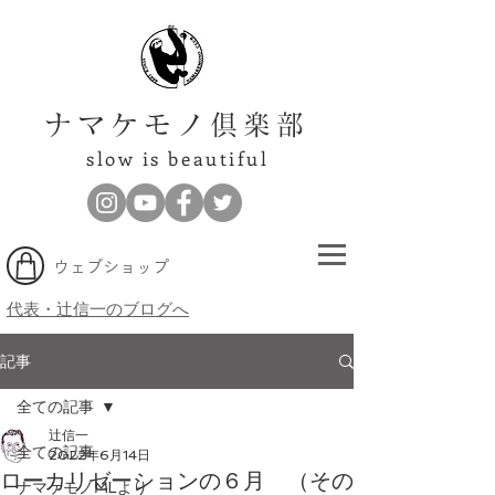
ナマケモノ倶楽部
slow is beautiful
​ウェブショップ
代表・辻信一のブログへ
記事
全ての記事
辻信一
全ての記事
2022年6月14日
ローカリゼーションの６月 （その
ナマケモノMLより