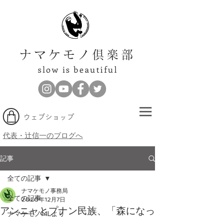
ナマケモノ倶楽部
slow is beautiful
​ウェブショップ
代表・辻信一のブログへ
記事
全ての記事
ナマケモノ事務局
全ての記事
2020年12月7日
アンニャとプナン民族、「森になっ
ナマケモノMLより