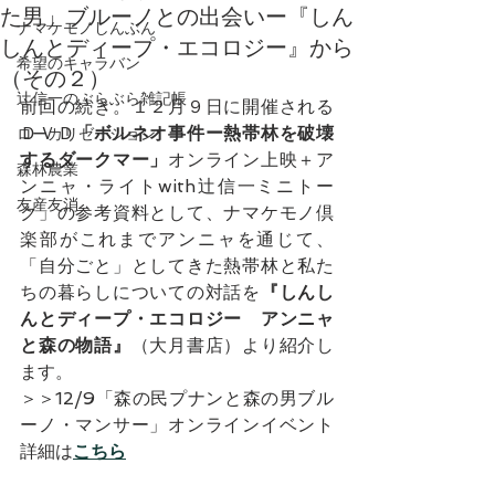
た男」ブルーノとの出会いー『しん
ナマケモノしんぶん
しんとディープ・エコロジー』から
希望のキャラバン
（その２）
辻信一のぶらぶら雑記帳
前回の続き。１２月９日に開催される
ＤＶＤ
「ボルネオ事件ー熱帯林を破壊
ローカリゼーション
するダークマー」
オンライン上映＋ア
森林農業
ンニャ・ライトwith辻信一ミニトー
友産友消
ク」の参考資料として、ナマケモノ倶
楽部がこれまでアンニャを通じて、
「自分ごと」としてきた熱帯林と私た
ちの暮らしについての対話を
『しんし
んとディープ・エコロジー　アンニャ
と森の物語』
（大月書店）より紹介し
ます。
＞＞12/9「森の民プナンと森の男ブル
ーノ・マンサー」オンラインイベント
詳細は
こちら