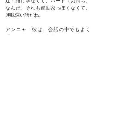
辻：頭じゃなくて、ハート（気持ち）
なんだ。それも運動家っぽくなくて、
興味深い話だね。
アンニャ：彼は、会話の中でもよく
「ハート」
という言葉を使っていた。
「私はこういうことをするハートがあ
る」とか、「あの人と話してもなかな
かハートが感じられない」とか。公式
な文書でもタイプライターを使わずに
手書きで書いた。相手に心を伝えたい
といつも願っていたんだと思います。
彼がサラワク州主席大臣の裏庭にパラ
シュートで降りた時も、あの子羊のぬ
いぐるみで自分の真心を伝えようとし
ていたんだと思う。そしてペナンの
人々が暴力的な存在ではなく、社会の
脅威でもない、ということを。
ブルーノはとても謙虚な人でした。彼