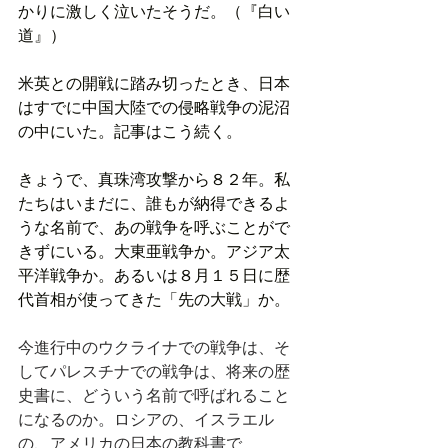
かりに激しく泣いたそうだ。（『白い
道』）
米英との開戦に踏み切ったとき、日本
はすでに中国大陸での侵略戦争の泥沼
の中にいた。記事はこう続く。
きょうで、真珠湾攻撃から８２年。私
たちはいまだに、誰もが納得できるよ
うな名前で、あの戦争を呼ぶことがで
きずにいる。大東亜戦争か。アジア太
平洋戦争か。あるいは８月１５日に歴
代首相が使ってきた「先の大戦」か。
今進行中のウクライナでの戦争は、そ
してパレスチナでの戦争は、将来の歴
史書に、どういう名前で呼ばれること
になるのか。ロシアの、イスラエル
の、アメリカの日本の教科書で