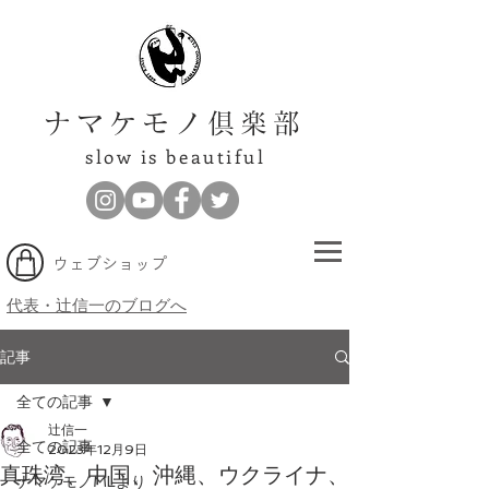
ナマケモノ倶楽部
slow is beautiful
​ウェブショップ
代表・辻信一のブログへ
記事
全ての記事
辻信一
全ての記事
2023年12月9日
真珠湾、中国、沖縄、ウクライナ、
ナマケモノMLより