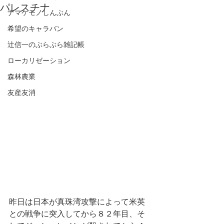
パレスチナ
ナマケモノしんぶん
希望のキャラバン
辻信一のぶらぶら雑記帳
ローカリゼーション
森林農業
友産友消
昨日は日本が真珠湾攻撃によって米英
との戦争に突入してから８２年目、そ