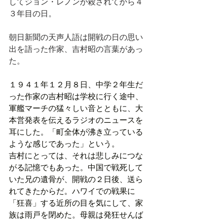
してジョン・レノンが殺されてから４
３年目の日。
朝日新聞の天声人語は開戦の日の思い
出を語った作家、吉村昭の言葉があっ
た。
１９４１年１２月８日、中学２年生だ
った作家の吉村昭は学校に行く途中、
軍艦マーチの猛々しい音とともに、大
本営発表を伝えるラジオのニュースを
耳にした。「町全体が沸き立っている
ような感じであった」という。
吉村にとっては、それは悲しみにつな
がる記憶でもあった。中国で戦死して
いた兄の遺骨が、開戦の２日後、送ら
れてきたからだ。ハワイでの戦果に
「狂喜」する近所の目を気にして、家
族は雨戸を閉めた。母親は発狂せんば