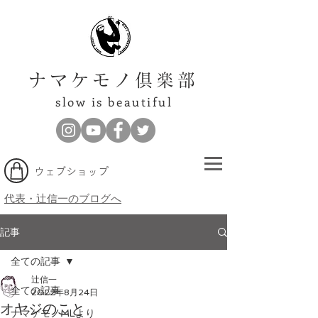
ナマケモノ倶楽部
slow is beautiful
​ウェブショップ
代表・辻信一のブログへ
記事
全ての記事
辻信一
全ての記事
2022年8月24日
オヤジのこと
ナマケモノMLより