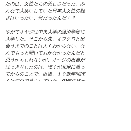
たのは、女性たちの美しさだった。み
んなで大笑いしていた日本人女性の醜
さはいったい、何だったんだ！？
やがてオヤジは中央大学の経済学部に
入学した。そこから先、オフクロと出
会うまでのことはよくわからない。な
んでもっと聞いておかなかったんだと
思うかもしれないが、オヤジの出自が
はっきりしたのは、ぼくが北米に渡っ
てからのことで、以後、１０数年間ぼ
くは海外で暮らしていた。91年の終わ
りに帰ってきてからも、以前喧嘩ばか
りしていた父と息子が穏やかに話し合
う習慣を身につけるのに手間どってし
まった。
たしか１９９４年に、ぼくの師であり
友人であるデヴィッド・スズキと二人