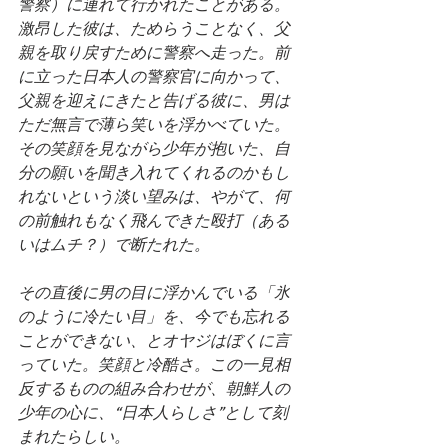
警察）に連れて行かれたことがある。
激昂した彼は、ためらうことなく、父
親を取り戻すために警察へ走った。前
に立った日本人の警察官に向かって、
父親を迎えにきたと告げる彼に、男は
ただ無言で薄ら笑いを浮かべていた。
その笑顔を見ながら少年が抱いた、自
分の願いを聞き入れてくれるのかもし
れないという淡い望みは、やがて、何
の前触れもなく飛んできた殴打（ある
いはムチ？）で断たれた。
その直後に男の目に浮かんでいる「氷
のように冷たい目」を、今でも忘れる
ことができない、とオヤジはぼくに言
っていた。笑顔と冷酷さ。この一見相
反するものの組み合わせが、朝鮮人の
少年の心に、“日本人らしさ”として刻
まれたらしい。