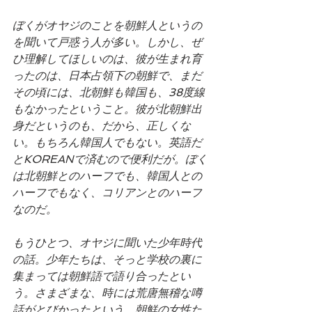
ぼくがオヤジのことを朝鮮人というの
を聞いて戸惑う人が多い。しかし、ぜ
ひ理解してほしいのは、彼が生まれ育
ったのは、日本占領下の朝鮮で、まだ
その頃には、北朝鮮も韓国も、38度線
もなかったということ。彼が北朝鮮出
身だというのも、だから、正しくな
い。もちろん韓国人でもない。英語だ
とKOREANで済むので便利だが。ぼく
は北朝鮮とのハーフでも、韓国人との
ハーフでもなく、コリアンとのハーフ
なのだ。
もうひとつ、オヤジに聞いた少年時代
の話。少年たちは、そっと学校の裏に
集まっては朝鮮語で語り合ったとい
う。さまざまな、時には荒唐無稽な噂
話がとびかったという。朝鮮の女性た