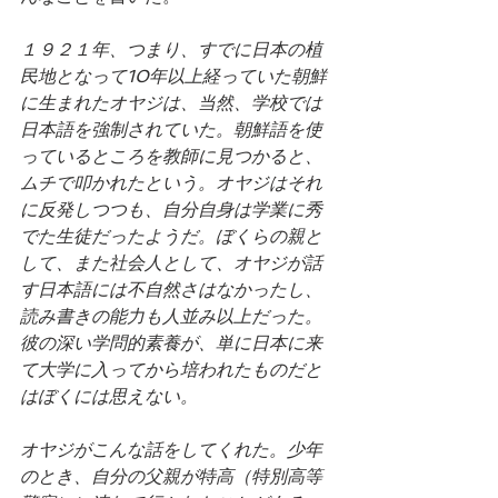
１９２１年、つまり、すでに日本の植
民地となって10年以上経っていた朝鮮
に生まれたオヤジは、当然、学校では
日本語を強制されていた。朝鮮語を使
っているところを教師に見つかると、
ムチで叩かれたという。オヤジはそれ
に反発しつつも、自分自身は学業に秀
でた生徒だったようだ。ぼくらの親と
して、また社会人として、オヤジが話
す日本語には不自然さはなかったし、
読み書きの能力も人並み以上だった。
彼の深い学問的素養が、単に日本に来
て大学に入ってから培われたものだと
はぼくには思えない。
オヤジがこんな話をしてくれた。少年
のとき、自分の父親が特高（特別高等