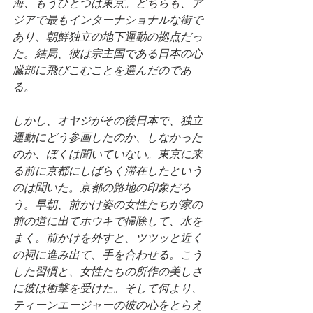
海、もうひとつは東京。どちらも、ア
ジアで最もインターナショナルな街で
あり、朝鮮独立の地下運動の拠点だっ
た。結局、彼は宗主国である日本の心
臓部に飛びこむことを選んだのであ
る。
しかし、オヤジがその後日本で、独立
運動にどう参画したのか、しなかった
のか、ぼくは聞いていない。東京に来
る前に京都にしばらく滞在したという
のは聞いた。京都の路地の印象だろ
う。早朝、前かけ姿の女性たちが家の
前の道に出てホウキで掃除して、水を
まく。前かけを外すと、ツツッと近く
の祠に進み出て、手を合わせる。こう
した習慣と、女性たちの所作の美しさ
に彼は衝撃を受けた。そして何より、
ティーンエージャーの彼の心をとらえ