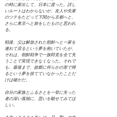
の時に家出して、日本に渡った。詳し
いルートはわからないが、友人や先輩
のツテをたどって下関から京都へと、
さらに東京へと旅をしたものと思われ
る。
戦後、父は解放された朝鮮へと一家を
連れて戻るという夢を抱いていたが、
それは、朝鮮戦争で一族郎党を全て失
うことで実現できなくなった。それで
も、最後まで、故郷に何らかの形で帰
るという夢を捨てていなかったことだ
けは確かだ。
自分の家族とふるさとを一挙に失った
者の深い孤独に、思いを馳せてみてほ
しい。