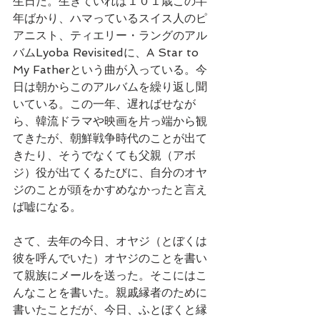
生日だ。生きていれば１０１歳この半
年ばかり、ハマっているスイス人のピ
アニスト、ティエリー・ラングのアル
バムLyoba Revisitedに、A Star to 
My Fatherという曲が入っている。今
日は朝からこのアルバムを繰り返し聞
いている。この一年、遅ればせなが
ら、韓流ドラマや映画を片っ端から観
てきたが、朝鮮戦争時代のことが出て
きたり、そうでなくても父親（アボ
ジ）役が出てくるたびに、自分のオヤ
ジのことが頭をかすめなかったと言え
ば嘘になる。
さて、去年の今日、オヤジ（とぼくは
彼を呼んでいた）オヤジのことを書い
て親族にメールを送った。そこにはこ
んなことを書いた。親戚縁者のために
書いたことだが、今日、ふとぼくと縁