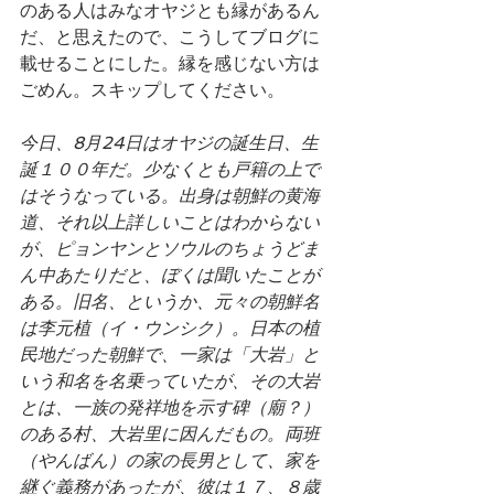
のある人はみなオヤジとも縁があるん
だ、と思えたので、こうしてブログに
載せることにした。縁を感じない方は
ごめん。スキップしてください。
今日、8月24日はオヤジの誕生日、生
誕１００年だ。少なくとも戸籍の上で
はそうなっている。出身は朝鮮の黄海
道、それ以上詳しいことはわからない
が、ピョンヤンとソウルのちょうどま
ん中あたりだと、ぼくは聞いたことが
ある。旧名、というか、元々の朝鮮名
は李元植（イ・ウンシク）。日本の植
民地だった朝鮮で、一家は「大岩」と
いう和名を名乗っていたが、その大岩
とは、一族の発祥地を示す碑（廟？）
のある村、大岩里に因んだもの。両班
（やんばん）の家の長男として、家を
継ぐ義務があったが、彼は１７、８歳