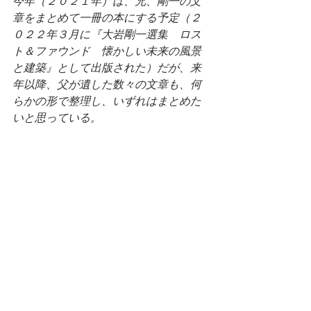
今年（２０２１年）は、兄、剛一の文
章をまとめて一冊の本にする予定（２
０２２年３月に『大岩剛一選集　ロス
ト＆ファウンド　懐かしい未来の風景
と建築』として出版された）だが、来
年以降、父が遺した数々の文章も、何
らかの形で整理し、いずれはまとめた
いと思っている。