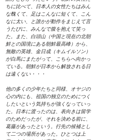
ちに比べて、日本人の女性たちはみん
な醜くて、足はこんなに短くて、こん
なに太い、と誰かが動作をまじえて言
うたびに、みんなで腹を抱えて笑っ
た。また、白頭山（中国と現在の北朝
鮮との国境にある朝鮮最高峰）から、
無敵の英雄、金日成（キムイルソン）
が白馬にまたがって、こちらへ向かっ
ている。朝鮮が日本から解放される日
は遠くない・・・
他の多くの少年たちと同様、オヤジの
心の内にも、祖国の独立のためにつく
したいという気持ちが強くなっていっ
た。日本に渡ったのは、表向きは留学
のためだったが、それを決める前に、
葛藤があったという。行先の候補とし
て二つの場所があった。ひとつは上