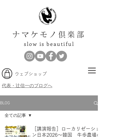
ナマケモノ倶楽部
slow is beautiful
​ウェブショップ
代表・辻信一のブログへ
BLOG
全ての記事
全ての記事
［講演報告］ローカリゼーショ
ン日本2026〜韓国 牛歩農場の